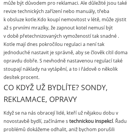
může být důvodem pro reklamaci. Ale důležité jsou také
revize technických zařízení nebo manuály, třeba
k obsluze kotle.Kdo koupí nemovitost v létě, může zjistit
až s prvními mrazíky, že zapnout kotel nemusí být
v době přetechnizovaných vymožeností tak snadné .
Kotle mají dnes pokročilou regulaci a není tak
jednoduché nastavit je správně, aby se člověk cítil doma
opravdu dobře. S nevhodně nastavenou regulací také
stoupají náklady na vytápění, a to i řádově o několik
desítek procent.
CO KDYŽ UŽ BYDLÍTE? SONDY,
REKLAMACE, OPRAVY
Když se na nás obracejí lidé, kteří už nějakou dobu v
novostavbě bydlí, začínáme s
technickou inspekcí
. Řadu
problémů dokážeme odhalit, aniž bychom porušili