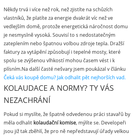
Někdy trvá i více než rok, než zjistíte na schůzích
vlastníků, že platíte za energie dvakrát víc než ve
vedlejším domě, protože energetická náročnost domu
je nesmyslně vysoká. Souvisí to s nedostatečným
zateplením nebo špatnou volbou zdroje tepla. Dražší
faktury za vytápění způsobují i tepelné mosty, které
spolu se zvýšenou vlhkostí mohou časem vést i k
plísním.Na další časté nešvary jsem poukázal v článku
Čeká vás koupě domu? Jak odhalit pět nejhorších vad.
KOLAUDACE A NORMY? TY VÁS
NEZACHRÁNÍ
Pokud si myslíte, že špatně odvedenou práci stavařů by
měla odhalit
kolaudační komise
, mýlíte se. Developeři
jsou již tak zběhlí, že pro ně nepředstavují úřady velkou