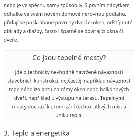
nebo je ve spěchu samy způsobily. S prvním nábytkem
odhalíte ve svém novém domově nerovnou podlahu,
přidají se poškrábané povrchy dveří či oken, odštípnuté
obklady a dlažby, často i špatně se dovírající okna či
dveře.
Co jsou tepelné mosty?
Jde o technicky nevhodně navržené návaznosti
stavebních konstrukcí, nejčastěji například návaznost
tepelného izolantu na rámy oken nebo balkónových
dveří, například u výstupu na terasu. Tepelnými
mosty dochází k promrzání těchto citlivých míst a
úniku tepla.
3. Teplo a energetika