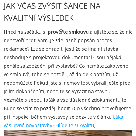
JAK VČAS ZVÝŠIT ŠANCE NA
KVALITNÍ VÝSLEDEK
Hned na začátku si
prověřte smlouvu
a ujistěte se, že nic
nehovoří proti vám. Je zde jasně popsán proces
reklamace? Lze se ohradit, jestliže se finální stavba
neshoduje s projektovou dokumentací? Jsou nějaká
penále za zpoždění při výstavbě? Co nemáte zakotveno
ve smlouvě, toho se později, až dojde k potížím, už
nedomůžete.Pokud jste si nemovitost vybrali ještě před
jejím dokončením, nebojte se vyrazit na stavbu.
Vezměte s sebou foťák a vše důsledně zdokumentujte.
Bude se vám to později hodit. (Co všechno prověřujeme
při inspekci během výstavby se dozvíte v článku
Lákají
vás levné novostavby? Hlídejte si kvalitu
)