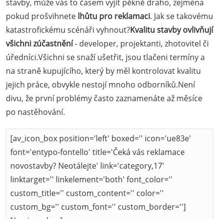
stavby, může vás to časem vyjít pěkně draho, zejména
pokud prošvihnete
lhůtu pro reklamaci
. Jak se takovému
katastrofickému scénáři vyhnout?
Kvalitu stavby ovlivňují
všichni zúčastnění
- developer, projektanti, zhotovitel či
úředníci.Všichni se snaží ušetřit, jsou tlačeni termíny a
na straně kupujícího, který by měl kontrolovat kvalitu
jejich práce, obvykle nestojí mnoho odborníků.Není
divu, že první problémy často zaznamenáte až měsíce
po nastěhování.
[av_icon_box position='left' boxed='' icon='ue83e'
font='entypo-fontello' title='Čeká vás reklamace
novostavby? Neotálejte' link='category,17'
linktarget='' linkelement='both' font_color=''
custom_title='' custom_content='' color=''
custom_bg='' custom_font='' custom_border='']