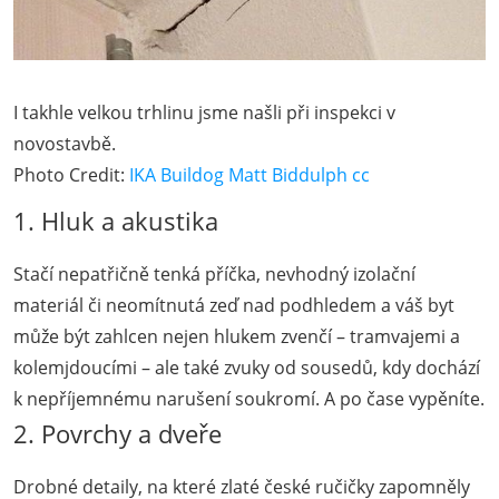
I takhle velkou trhlinu jsme našli při inspekci v
novostavbě.
Photo Credit:
IKA Buildog
Matt Biddulph
cc
1. Hluk a akustika
Stačí nepatřičně tenká příčka, nevhodný izolační
materiál či neomítnutá zeď nad podhledem a váš byt
může být zahlcen nejen hlukem zvenčí – tramvajemi a
kolemjdoucími – ale také zvuky od sousedů, kdy dochází
k nepříjemnému narušení soukromí. A po čase vypěníte.
2. Povrchy a dveře
Drobné detaily, na které zlaté české ručičky zapomněly