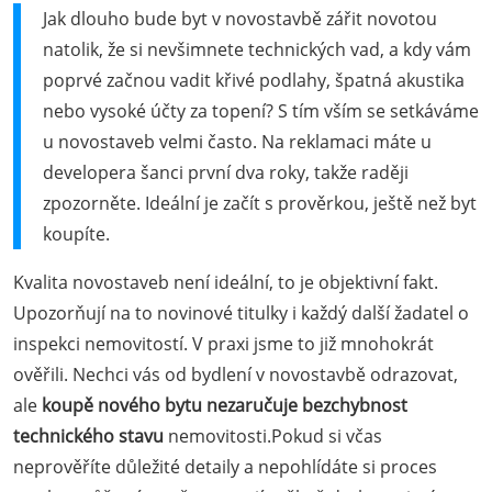
Jak dlouho bude byt v novostavbě zářit novotou
natolik, že si nevšimnete technických vad, a kdy vám
poprvé začnou vadit křivé podlahy, špatná akustika
nebo vysoké účty za topení? S tím vším se setkáváme
u novostaveb velmi často. Na reklamaci máte u
developera šanci první dva roky, takže raději
zpozorněte. Ideální je začít s prověrkou, ještě než byt
koupíte.
Kvalita novostaveb není ideální, to je objektivní fakt.
Upozorňují na to novinové titulky i každý další žadatel o
inspekci nemovitostí. V praxi jsme to již mnohokrát
ověřili. Nechci vás od bydlení v novostavbě odrazovat,
ale
koupě nového bytu nezaručuje bezchybnost
technického stavu
nemovitosti.Pokud si včas
neprověříte důležité detaily a nepohlídáte si proces