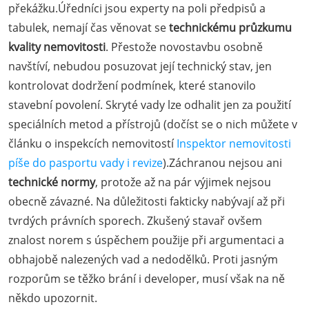
překážku.Úředníci jsou experty na poli předpisů a
tabulek, nemají čas věnovat se
technickému průzkumu
kvality nemovitosti
. Přestože novostavbu osobně
navštíví, nebudou posuzovat její technický stav, jen
kontrolovat dodržení podmínek, které stanovilo
stavební povolení. Skryté vady lze odhalit jen za použití
speciálních metod a přístrojů (dočíst se o nich můžete v
článku o inspekcích nemovitostí
Inspektor nemovitosti
píše do pasportu vady i revize
).Záchranou nejsou ani
technické normy
, protože až na pár výjimek nejsou
obecně závazné. Na důležitosti fakticky nabývají až při
tvrdých právních sporech. Zkušený stavař ovšem
znalost norem s úspěchem použije při argumentaci a
obhajobě nalezených vad a nedodělků. Proti jasným
rozporům se těžko brání i developer, musí však na ně
někdo upozornit.