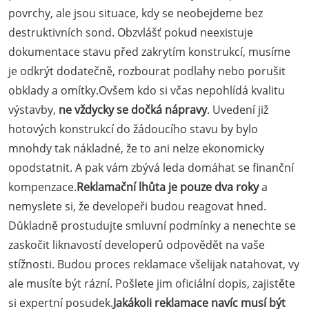
povrchy, ale jsou situace, kdy se neobejdeme bez
destruktivních sond. Obzvlášť pokud neexistuje
dokumentace stavu před zakrytím konstrukcí, musíme
je odkrýt dodatečně, rozbourat podlahy nebo porušit
obklady a omítky.Ovšem kdo si včas nepohlídá kvalitu
výstavby,
ne vždycky se dočká nápravy
. Uvedení již
hotových konstrukcí do žádoucího stavu by bylo
mnohdy tak nákladné, že to ani nelze ekonomicky
opodstatnit. A pak vám zbývá leda domáhat se finanční
kompenzace.
Reklamační lhůta je pouze dva roky
a
nemyslete si, že developeři budou reagovat hned.
Důkladně prostudujte smluvní podmínky a nenechte se
zaskočit liknavostí developerů odpovědět na vaše
stížnosti. Budou proces reklamace všelijak natahovat, vy
ale musíte být rázní. Pošlete jim oficiální dopis, zajistěte
si expertní posudek.
Jakákoli reklamace navíc musí být