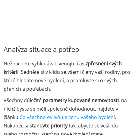
Analýza situace a potřeb
Než začnete vyhledávat, věnujte čas
zpřesnění svých
kritérií
. Sedněte si v klidu se všemi členy vaší rodiny, pro
které hledáte nové bydlení, a promluvte si o svých
přáních a potřebách.
Všechny důležité
parametry kupované nemovitosti
, na
nichž byste se měli společně dohodnout, najdete v
článku
Co všechno ovlivňuje cenu vašeho bydlení
.
Nakonec si
stanovte priority
tak, abyste se vešli do
svého rozpočtu, který na nové bydlení máte.