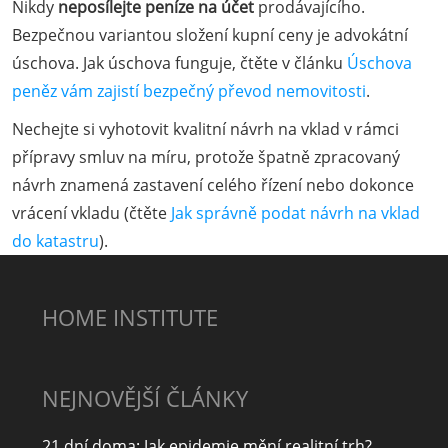
Nikdy
neposílejte peníze na účet
prodávajícího.
Bezpečnou variantou složení kupní ceny je advokátní
úschova. Jak úschova funguje, čtěte v článku
Úschova
peněz vám zajistí bezpečný převod nemovitosti
.
Nechejte si vyhotovit kvalitní návrh na vklad v rámci
přípravy smluv na míru, protože špatně zpracovaný
návrh znamená zastavení celého řízení nebo dokonce
vrácení vkladu (čtěte
Jak správně podat návrh na vklad
do katastru
).
HOME INSTITUTE
NEJNOVĚJŠÍ ČLÁNKY
21 dní doma: Jak epidemie mění realitní trh?