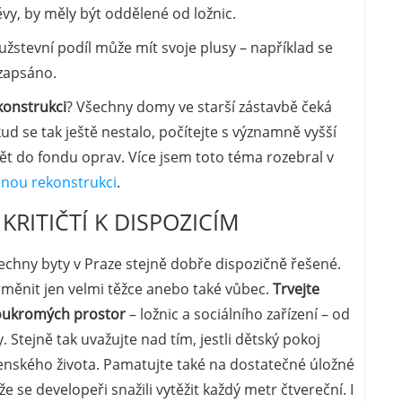
vy, by měly být oddělené od ložnic.
družstevní podíl může mít svoje plusy – například se
 zapsáno.
konstrukci
? Všechny domy ve starší zástavbě čeká
d se tak ještě nestalo, počítejte s významně vyšší
t do fondu oprav. Více jsem toto téma rozebral v
enou rekonstrukci
.
 KRITIČTÍ K DISPOZICÍM
šechny byty v Praze stejně dobře dispozičně řešené.
u měnit jen velmi těžce anebo také vůbec.
Trvejte
oukromých prostor
– ložnic a sociálního zařízení – od
 Stejně tak uvažujte nad tím, jestli dětský pokoj
enského života. Pamatujte také na dostatečné úložné
e se developeři snažili vytěžit každý metr čtvereční. I