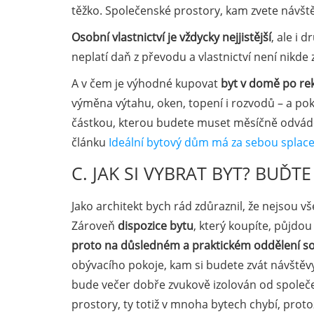
těžko. Společenské prostory, kam zvete návště
Osobní vlastnictví je vždycky nejjistější
, ale i 
neplatí daň z převodu a vlastnictví není nikde
A v čem je výhodné kupovat
byt v domě po re
výměna výtahu, oken, topení i rozvodů – a poku
částkou, kterou budete muset měsíčně odvádě
článku
Ideální bytový dům má za sebou splac
C. JAK SI VYBRAT BYT? BUĎTE
Jako architekt bych rád zdůraznil, že nejsou v
Zároveň
dispozice bytu
, který koupíte, půjdo
proto na důsledném a praktickém oddělení s
obývacího pokoje, kam si budete zvát návštěvy.
bude večer dobře zvukově izolován od společ
prostory, ty totiž v mnoha bytech chybí, protož