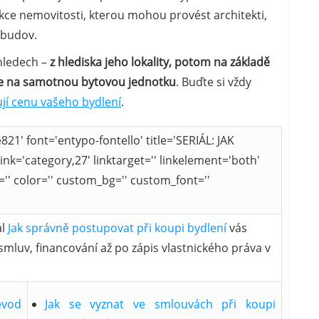
kce nemovitosti, kterou mohou provést architekti,
v budov.
hledech –
z hlediska jeho lokality, potom na základě
me na samotnou bytovou jednotku
. Buďte si vždy
ují cenu vašeho bydlení
.
821' font='entypo-fontello' title='SERIÁL: JAK
='category,27' linktarget='' linkelement='both'
='' color='' custom_bg='' custom_font=''
ál
Jak správně postupovat při koupi bydlení
vás
mluv, financování až po zápis vlastnického práva v
evod
Jak se vyznat ve smlouvách při koupi