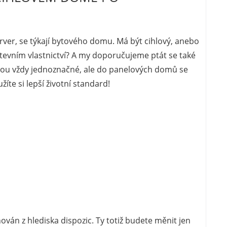
server, se týkají bytového domu. Má být cihlový, anebo
stevním vlastnictví? A my doporučujeme ptát se také
jsou vždy jednoznačné, ale do panelových domů se
žíte si lepší životní standard!
nován z hlediska dispozic. Ty totiž budete měnit jen