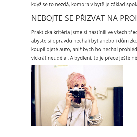
když se to nezdá, komora v bytě je základ spo
NEBOJTE SE PŘIZVAT NA PRO
Praktická kritéria jsme si nastínili ve všech t
abyste si opravdu nechali byt anebo i dům zko
koupil ojeté auto, aniž bych ho nechal prohlé
víckrát neudělal. A bydlení, to je přece ještě n