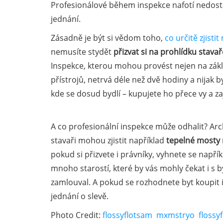
Profesionálové během inspekce nafotí nedost
jednání.
Zásadně je být si vědom toho,
co určitě zjist
nemusíte stydět
přizvat si na prohlídku stava
Inspekce, kterou mohou provést nejen na zákl
přístrojů, netrvá déle než dvě hodiny a nijak b
kde se dosud bydlí – kupujete ho přece vy a za
A co profesionální inspekce může odhalit? Arc
stavaři mohou zjistit například
tepelné mosty 
pokud si přizvete i právníky, vyhnete se nap
mnoho starostí, které by vás mohly čekat i s
zamlouval. A pokud se rozhodnete byt koupit i 
jednání o slevě.
Photo Credit:
flossyflotsam
mxmstryo
flossy