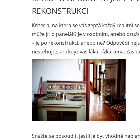
REKONSTRUKCI
Kritéria, na která se vás zeptá každý realitní 
může jít o panelák? Je v osobním, anebo druž
– je po rekonstrukci, anebo ne? Odpovědi ne
nestěhujte, ani když vás láká nízká cena. Zaslou
Snažte se posoudit, jestli je byt vhodně naplá