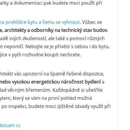
atky a dokumentaci pak budete moci použít při
it na prohlídce bytu a čemu se vyhnout
. Vůbec se
ře, architekty a odborníky na technický stav budov
.
adě svých zkušeností, ale také s pomocí různých
yt neponičí. Nebojte se je přivést s sebou i do bytu,
jíce v pytli rozhodne koupit nechcete.
hitekti vás upozorní na špatně řešené dispozice,
nebo vysokou energetickou náročnost bydlení
a
říklad věcným břemenům. Každopádně si ušetříte
 bytem, který se vám na první pohled možná
po inspekci, budete moci zjištěné závady využít při
flotsam
cc