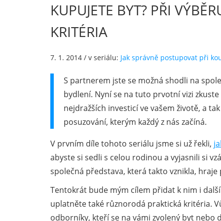
KUPUJETE BYT? PŘI VÝBĚ
KRITÉRIA
7. 1. 2014
/ v seriálu:
Jak správně postupovat při ko
S partnerem jste se možná shodli na spol
bydlení. Nyní se na tuto prvotní vizi zkust
nejdražších investicí ve vašem životě, a t
posuzování, kterým každý z nás začíná.
V prvním díle tohoto seriálu jsme si už řekli,
j
abyste si sedli s celou rodinou a vyjasnili si vz
společná představa, která takto vznikla, hraje
Tentokrát bude mým cílem přidat k nim i další
uplatněte také různorodá praktická kritéria. 
odborníky, kteří se na vámi zvolený byt nebo 