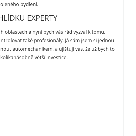
kojeného bydlení.
HLÍDKU EXPERTY
řech oblastech a nyní bych vás rád vyzval k tomu,
ntrolovat také profesionály. Já sám jsem si jednou
dnout automechanikem, a ujišťuji vás, že už bych to
ěkolikanásobně větší investice.