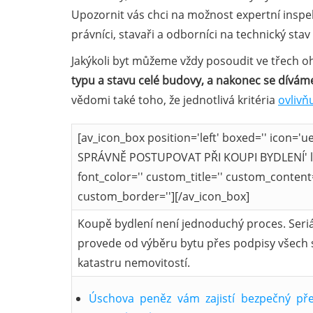
Upozornit vás chci na možnost expertní inspe
právníci, stavaři a odborníci na technický sta
Jakýkoli byt můžeme vždy posoudit ve třech o
typu a stavu celé budovy, a nakonec se dívá
vědomi také toho, že jednotlivá kritéria
ovlivň
[av_icon_box position='left' boxed='' icon='ue
SPRÁVNĚ POSTUPOVAT PŘI KOUPI BYDLENÍ' link
font_color='' custom_title='' custom_content
custom_border=''][/av_icon_box]
Koupě bydlení není jednoduchý proces. Seri
provede od výběru bytu přes podpisy všech s
katastru nemovitostí.
Úschova peněz vám zajistí bezpečný př