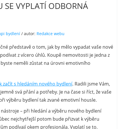
RU SE VYPLATÍ ODBORNÁ
upi bydlení
/ autor:
Redakce webu
ečné představě o tom, jak by mělo vypadat vaše nové
e podívat z vícero úhlů. Koupě nemovitosti je jedna z
ak byste neměli zůstat na úrovni emotivního
ak začít s hledáním nového bydlení
. Radili jsme Vám,
ájemně svá přání a potřeby. Je na čase si říct, že vaše
 při výběru bydlení tak zvané emotivní housle.
 nástroje – při hledání a výběru nového bydlení
Vůbec nejchytřejší potom bude přizvat k výběru
dům podívají okem profesionála. Vyplatí se to.