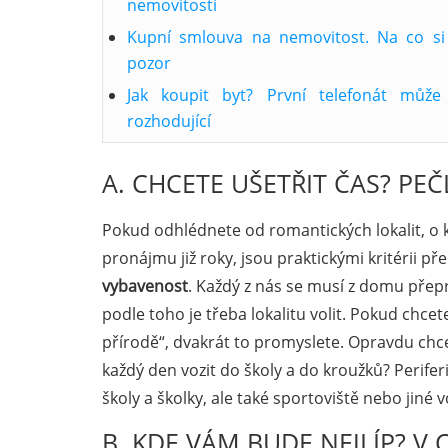
nemovitosti
Kupní smlouva na nemovitost. Na co si
pozor
Jak koupit byt? První telefonát může
rozhodující
A. CHCETE UŠETŘIT ČAS? PE
Pokud odhlédnete od romantických lokalit, o kt
pronájmu již roky, jsou praktickými kritérii p
vybavenost
. Každý z nás se musí z domu přepr
podle toho je třeba lokalitu volit. Pokud chc
přírodě“, dvakrát to promyslete. Opravdu chc
každý den vozit do školy a do kroužků? Perifer
školy a školky, ale také sportoviště nebo jiné
B. KDE VÁM BUDE NEJLÍP? V