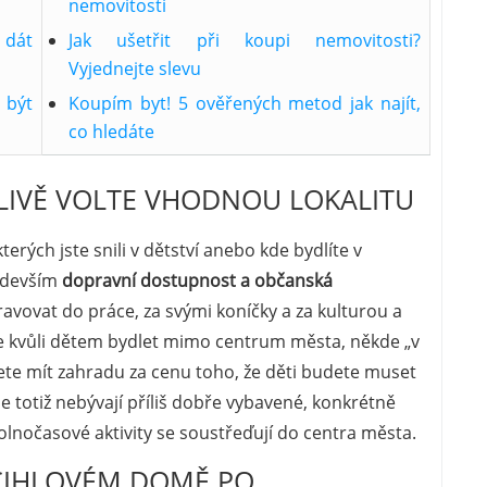
nemovitosti
 dát
Jak ušetřit při koupi nemovitosti?
Vyjednejte slevu
 být
Koupím byt! 5 ověřených metod jak najít,
co hledáte
ČLIVĚ VOLTE VHODNOU LOKALITU
erých jste snili v dětství anebo kde bydlíte v
ředevším
dopravní dostupnost a občanská
avovat do práce, za svými koníčky a za kulturou a
ete kvůli dětem bydlet mimo centrum města, někde „v
ete mít zahradu za cenu toho, že děti budete muset
ie totiž nebývají příliš dobře vybavené, konkrétně
 volnočasové aktivity se soustřeďují do centra města.
 CIHLOVÉM DOMĚ PO