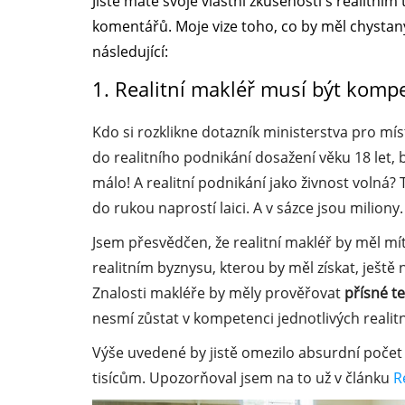
Jistě máte svoje vlastní zkušenosti s realitní
komentářů. Moje vize toho, co by měl chystaný
následující:
1. Realitní makléř musí být komp
Kdo si rozklikne dotazník ministerstva pro míst
do realitního podnikání dosažení věku 18 let, b
málo! A realitní podnikání jako živnost volná?
do rukou naprostí laici. A v sázce jsou miliony.
Jsem přesvědčen, že realitní makléř by měl m
realitním byznysu, kterou by měl získat, ještě
Znalosti makléře by měly prověřovat
přísné te
nesmí zůstat v kompetenci jednotlivých realitn
Výše uvedené by jistě omezilo absurdní počet r
tisícům. Upozorňoval jsem na to už v článku
R