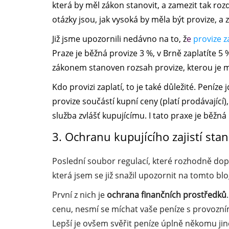
která by měl zákon stanovit, a zamezit tak roz
otázky jsou, jak vysoká by měla být provize, a
Již jsme upozornili nedávno na to, ž
e
provize z
Praze je běžná provize 3 %, v Brně zaplatíte 5
zákonem stanoven rozsah provize, kterou je mo
Kdo provizi zaplatí, to je také důležité. Peníze 
provize součástí kupní ceny (platí prodávajíc
služba zvlášť kupujícímu. I tato praxe je běžná
3. Ochranu kupujícího zajistí sta
Poslední soubor regulací, které rozhodně dop
která jsem se již snažil upozornit na tomto blo
První z nich je
ochrana finančních prostředků
cenu, nesmí se míchat vaše peníze s provozní
Lepší je ovšem svěřit peníze úplně někomu jin