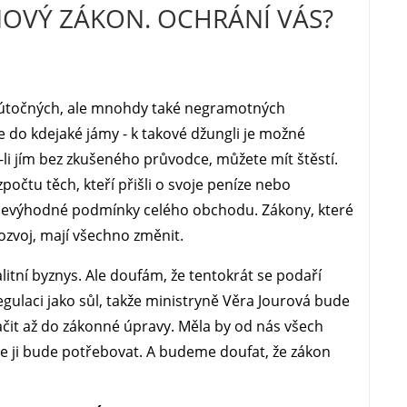
NOVÝ ZÁKON. OCHRÁNÍ VÁS?
o útočných, ale mnohdy také negramotných
 do kdejaké jámy - k takové džungli je možné
e-li jím bez zkušeného průvodce, můžete mít štěstí.
počtu těch, kteří přišli o svoje peníze nebo
a nevýhodné podmínky celého obchodu. Zákony, které
ozvoj, mají všechno změnit.
litní byznys. Ale doufám, že tentokrát se podaří
regulaci jako sůl, takže ministryně Věra Jourová bude
lačit až do zákonné úpravy. Měla by od nás všech
e ji bude potřebovat. A budeme doufat, že zákon