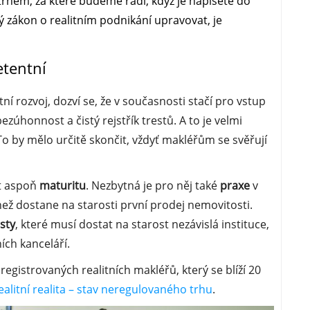
m trhem, za které budeme rádi, když je napíšete do
 zákon o realitním podnikání upravovat, je
etentní
ní rozvoj, dozví se, že v současnosti stačí pro vstup
ezúhonnost a čistý rejstřík trestů. A to je velmi
 To by mělo určitě skončit, vždyť makléřům se svěřují
ít aspoň
maturitu
. Nezbytná je pro něj také
praxe
v
 než dostane na starosti první prodej nemovitosti.
sty
, které musí dostat na starost nezávislá instituce,
ích kanceláří.
egistrovaných realitních makléřů, který se blíží 20
ealitní realita – stav neregulovaného trhu
.