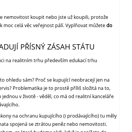
táte nemovitost koupit nebo jste už koupili, protože
ak moc celá věc veřejnost pálí. Vyplňovat můžete
do
ADUJÍ PŘÍSNÝ ZÁSAH STÁTU
ci na realitním trhu především edukací trhu
omto ohledu sám? Proč se kupující neobracejí jen na
ervis? Problematika je to prostě příliš složitá na to,
 jednou v životě - věděl, co má od realitní kanceláře
ávajícího.
ákony na ochranu kupujícího (i prodávajícího) tu měly
amata spojená se ztrátou peněz nebo nemovitosti.