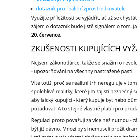
dotazník pro realitní zprostředkovatele
Využijte příležitosti se vyjádřit, ať už se chys
zájem o dotazník bude jistě signálem o tom, j
20. července
.
ZKUŠENOSTI KUPUJÍCÍCH VYŽ
Nejsem zákonodárce, takže se snažím o revolu
- upozorňování na všechny nastražené pasti.
Víte totiž, proč se realitní trh nereguluje v t
spolehlivé realitky, které jim zajistí bezpečný s
aby laický kupující - který kupuje byt nebo dům
požadovat. A to stejné vlastně platí i pro prod
Regulaci proto považuji za více než nutnou - z
být již dávno. Mnozí by si nemuseli prožít dr