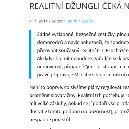
REALITNÍ DŽUNGLI ČEKÁ 
4. 7. 2014
/ autor:
Vladimír Zuzák
Žádné vyšlapané, bezpečné cestičky, pln
domorodců a navíc nebezpečí, že spadnete
přirovnat současný realitní trh. Procházít
Ale když ho mít nebudete, zařadíte se k bez
nemovitost, případně "jen" přistoupili n
právě připravuje Ministerstvo pro místní r
Není to poprvé, co slyšíme plány regulovat rea
proměnit slova v činy. Realitní trh potřebuje 
mít velké zásluhy, pokud se jí podaří vše prot
dostat v tomto podporu (a pozornost), protož
nespadne pod stůl.