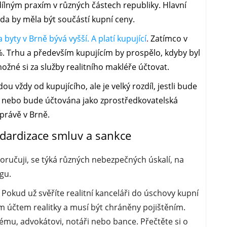
dílným praxím v různých částech republiky. Hlavní
 zda by měla být součástí kupní ceny.
a byty v Brně bývá vyšší. A platí kupující
.
Zatímco v
 %. Trhu a především kupujícím by prospělo, kdyby byl
žné si za služby realitního makléře účtovat.
jdou vždy od kupujícího, ale je velký rozdíl, jestli bude
í), nebo bude účtována jako zprostředkovatelská
 právě v Brně.
ndardizace smluv a sankce
oručuji, se týká různých nebezpečných úskalí, na
gu.
. Pokud už svěříte realitní kanceláři do úschovy kupní
m účtem realitky a musí být chráněny pojištěním.
ému, advokátovi, notáři nebo bance. Přečtěte si o