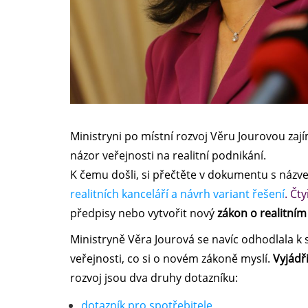
Ministryni po místní rozvoj Věru Jourovou zaj
názor veřejnosti na realitní podnikání.
K čemu došli, si přečtěte v dokumentu s náz
realitních kanceláří a návrh variant řešení
. Čty
předpisy nebo vytvořit nový
zákon o realitním
Ministryně Věra Jourová se navíc odhodlala k
veřejnosti, co si o novém zákoně myslí.
Vyjádři
rozvoj jsou dva druhy dotazníku:
dotazník pro spotřebitele